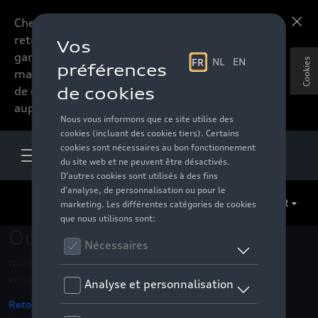
Chers accessoires-lovers,
En savoir plus
retrouvez dorénavant toute la
gamme d’accessoires de votre
Cookies
marque préférée sous forme
de catalogue à commander
auprès de votre distributeur.
FR
Oups !
Nous ne pouvons pas trouver la page, l'information que
vous recherchez
Retour à la homepage