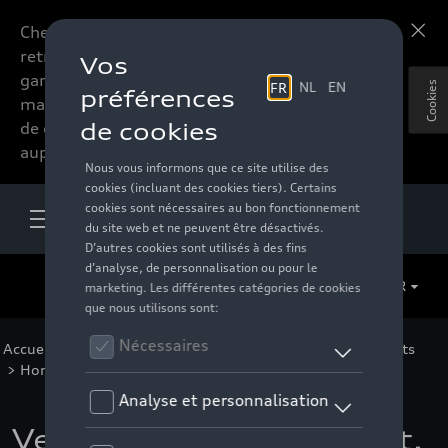
Chers accessoires-lovers,
En savoir plus
retrouvez dorénavant toute la
gamme d’accessoires de votre
Cookies
marque préférée sous forme
de catalogue à commander
auprès de votre distributeur.
FR
Accueil
>
Pour vous
>
Audi Sport Collection
>
Vêtements
>
Hommes
>
Vestes
> Détail
Veste zippée Audi Sport,