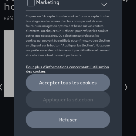
homme, noir - 3XL
Référence: ZZQ3132001707