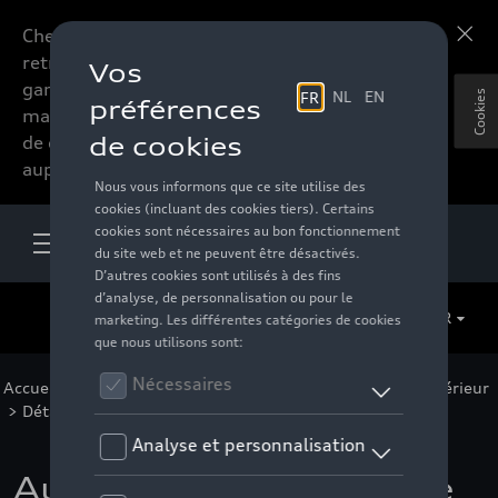
Chers accessoires-lovers,
En savoir plus
retrouvez dorénavant toute la
gamme d’accessoires de votre
Cookies
marque préférée sous forme
de catalogue à commander
auprès de votre distributeur.
FR
Accueil
>
Pour votre Audi
>
Confort et protection
>
Intérieur
> Détail
Audi Q4 E-Tron boîte de