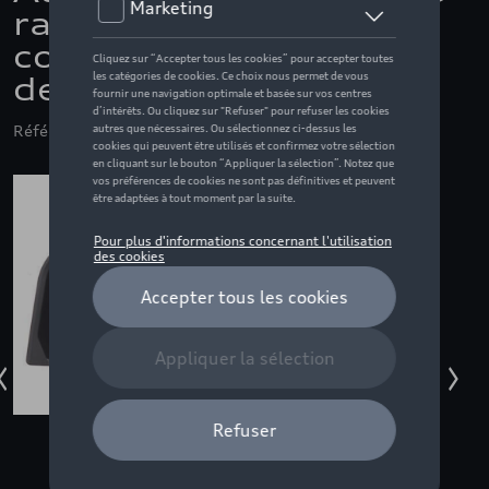
rangement
compartiment poignée
de porte intérieure
Référence: AMT0852954961