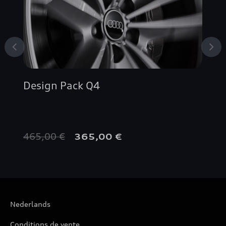
A4 AVANT
A4 BERLINE
A5 CABRIOLET
Design Pack Q4
A5 COUPÉ
A5 SPORTBACK
465,00 €
365,00 €
A6 ALLROAD QUATTRO
A6 AVANT
Nederlands
A6 BERLINE
Conditions de vente