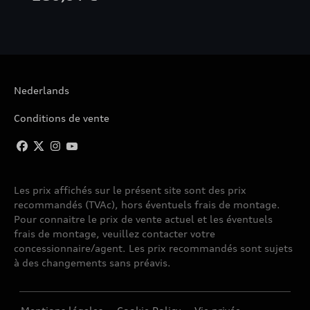
A6 AVANT
A6 BERLINE
Nederlands
A7 SPORTBACK
Conditions de vente
A8
A8 W12
Les prix affichés sur le présent site sont des prix
recommandés (TVAc), hors éventuels frais de montage.
E-TRON
Pour connaitre le prix de vente actuel et les éventuels
frais de montage, veuillez contacter votre
E-TRON GT
concessionnaire/agent. Les prix recommandés sont sujets
à des changements sans préavis.
E-TRON S