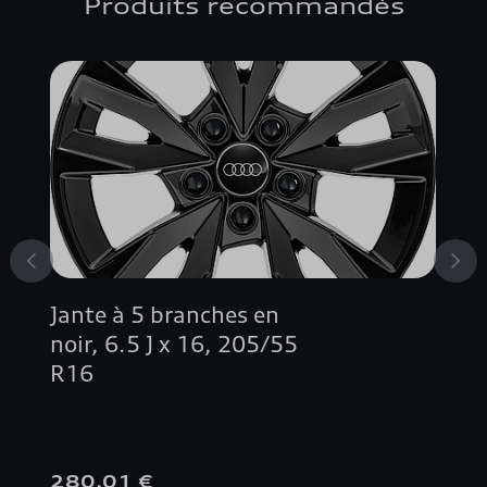
Produits recommandés
A3 SPORTBACK
A4 ALLROAD QUATTRO
A4 AVANT
A4 BERLINE
A5 CABRIOLET
Jante à 5 branches en
A5 COUPÉ
noir, 6.5 J x 16, 205/55
R16
A5 SPORTBACK
A6 ALLROAD QUATTRO
280,01 €