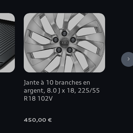
Jante à 10 branches en
Systè
argent, 8.0 J x 18, 225/55
R18 102V
450,00 €
279,9