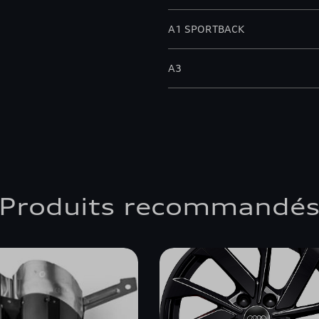
A1 SPORTBACK
A3
A3 ALLSTREET
A3 BERLINE
A3 CABRIOLET
Produits recommandé
A3 SPORTBACK
A4 ALLROAD QUATTRO
A4 AVANT