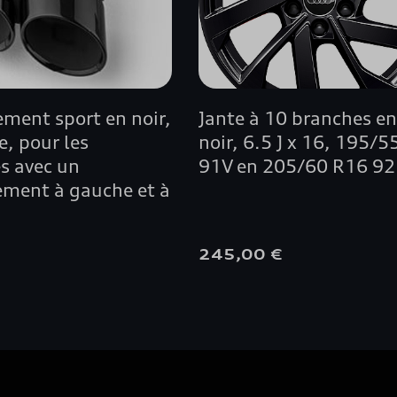
A4 BERLINE
A5 AVANT
ment sport en noir,
Jante à 10 branches en
A5 BERLINE
, pour les
noir, 6.5 J x 16, 195/
s avec un
91V en 205/60 R16 9
A5 CABRIOLET
ment à gauche et à
A5 COUPÉ
€
245,00 €
A5 SPORTBACK
A6 ALLROAD QUATTRO
A6 AVANT