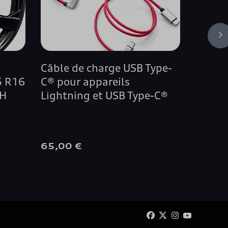
Câble de charge USB Type-
LED d'
55 R16
C® pour appareils
Bayern
2H
Lightning et USB Type-C®
Annea
65,00 €
160,0