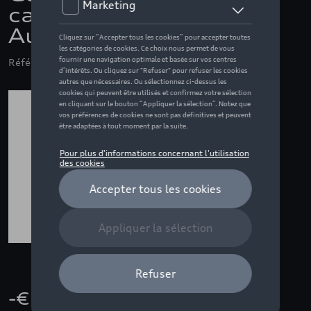
carbone avec anneaux
Audi gris, l'arrière
Référence: 4M8071004A 3Q0
-€