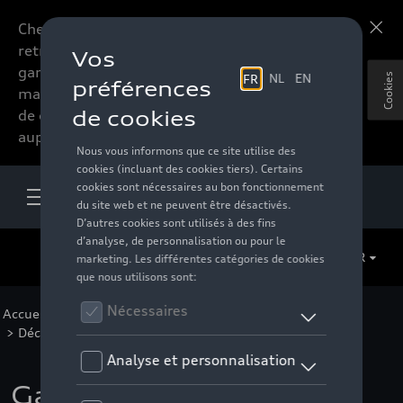
Chers accessoires-lovers,
En savoir plus
retrouvez dorénavant toute la
gamme d’accessoires de votre
Cookies
marque préférée sous forme
de catalogue à commander
auprès de votre distributeur.
FR
Accueil
>
Pour votre Audi
>
Sport et design
>
Décors de design extérieur
> Détail
Garniture de porte en