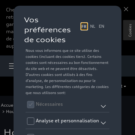
Chers accessoires-lovers,
En savoir plus
retrouvez dorénavant toute la
gamme d’accessoires de votre
Cookies
marque préférée sous forme
de catalogue à commander
auprès de votre distributeur.
FR
Accueil
>
Pour votre Audi
>
Confort et protection
>
Housses de protection
>
Housses de voitures
> Détail
Housse de voiture avec