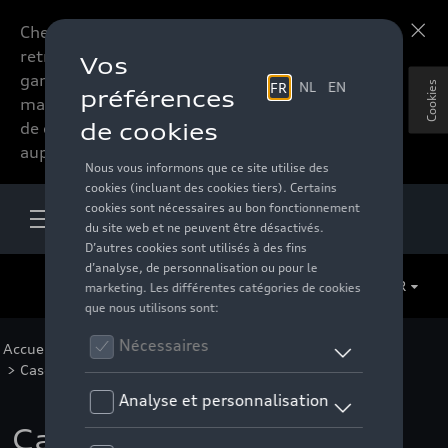
Chers accessoires-lovers,
En savoir plus
retrouvez dorénavant toute la
gamme d’accessoires de votre
Cookies
marque préférée sous forme
de catalogue à commander
auprès de votre distributeur.
FR
Accueil
>
Pour vous
>
Casual Collection
>
Accessoires
>
Casquettes/bonnets
> Détail
Casquette Audi, noir