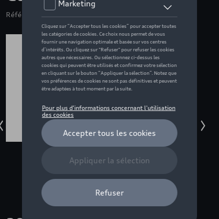
Référence: ZZQ3132402630