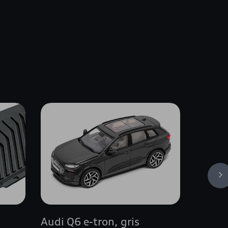
s
Audi Q6 e-tron, gris
Anneau