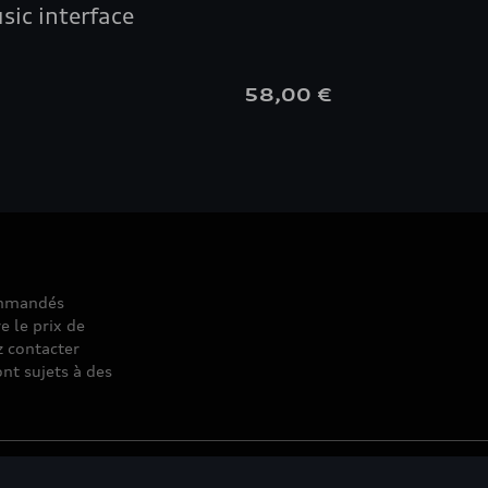
sic interface
€
58,00 €
commandés
e le prix de
z contacter
nt sujets à des
© 2026 D'Ieteren