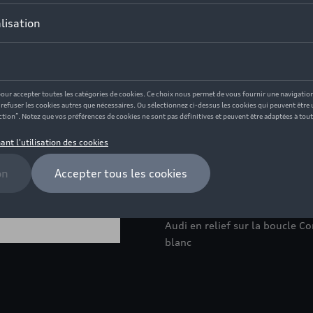
En stock
Contactez votr
Description
La casquette blanche avec le l
les looks décontractés. Détail
le devant - Passepoil sandwich
mat - Bande avec impression de
Branding : - Impression en 3D
Audi en relief sur la boucle C
blanc