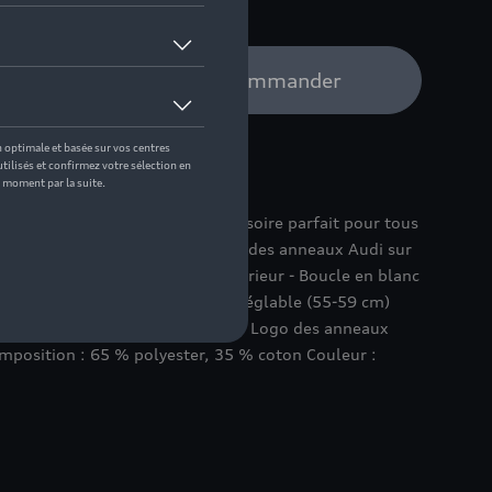
e distributeur Audi pour commander
ogo des anneaux Audi est l'accessoire parfait pour tous
s : - Casquette blanche avec logo des anneaux Audi sur
 en couleur contrastante à l'extérieur - Boucle en blanc
s anneaux à l'intérieur - Taille réglable (55-59 cm)
 des anneaux Audi sur le devant - Logo des anneaux
omposition : 65 % polyester, 35 % coton Couleur :