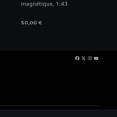
magnétique, 1:43
avant
50,00 €
60,00
 Automotive SA/NV. Tous droits réservés / Alle rechten