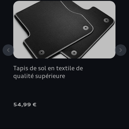
A4 BERLINE
A5 AVANT
A5 BERLINE
A5 CABRIOLET
Tapis de sol en textile de
A5 COUPÉ
qualité supérieure
A5 SPORTBACK
54,99 €
A6 ALLROAD QUATTRO
A6 AVANT