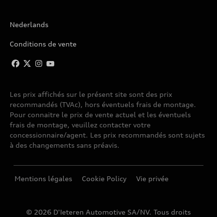
A6 AVANT E-TRON
Nederlands
A6 BERLINE
Conditions de vente
A6 SPORTBACK E-TRON
Les prix affichés sur le présent site sont des prix
A7 SPORTBACK
recommandés (TVAc), hors éventuels frais de montage.
Pour connaitre le prix de vente actuel et les éventuels
A8
frais de montage, veuillez contacter votre
concessionnaire/agent. Les prix recommandés sont sujets
à des changements sans préavis.
A8 W12
E-TRON
Mentions légales
Cookie Policy
Vie privée
E-TRON S
© 2026 D'Ieteren Automotive SA/NV. Tous droits