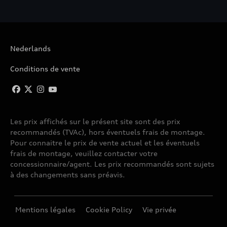
A6 AVANT
Nederlands
A6 AVANT E-TRON
Conditions de vente
A6 BERLINE
A6 SPORTBACK E-TRON
Les prix affichés sur le présent site sont des prix
recommandés (TVAc), hors éventuels frais de montage.
A7 SPORTBACK
Pour connaitre le prix de vente actuel et les éventuels
frais de montage, veuillez contacter votre
A8
concessionnaire/agent. Les prix recommandés sont sujets
à des changements sans préavis.
E-TRON
Mentions légales
Cookie Policy
Vie privée
E-TRON GT