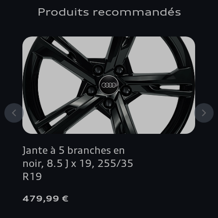
A3 SPORTBACK
Produits recommandés
A4 ALLROAD QUATTRO
A4 AVANT
A4 BERLINE
A5 AVANT
A5 BERLINE
Jante à 5 branches en
A5 COUPÉ
noir, 8.5 J x 19, 255/35
R19
A5 SPORTBACK
479,99 €
A6 ALLROAD QUATTRO