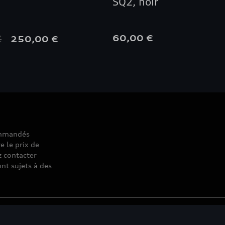
SQ2, noir
€
60,00 €
250,00 €
commandés
e le prix de
z contacter
nt sujets à des
© 2026 D'Ieteren