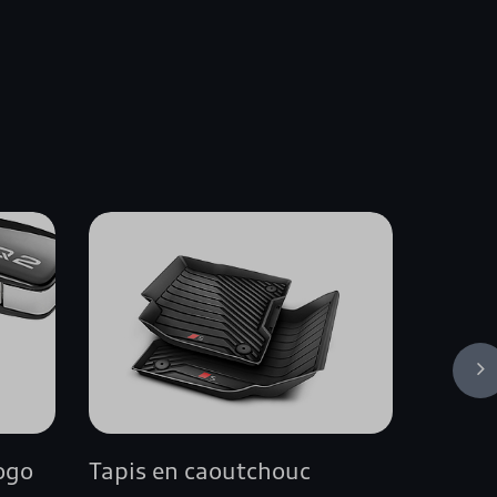
s
logo
Tapis en caoutchouc
Couver