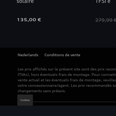
solaire
TFSI e
135,00 €
279,99 
Nederlands
Conditions de vente
Les prix affichés sur le présent site sont des prix re
(TVAc), hors éventuels frais de montage. Pour connaitr
vente actuel et les éventuels frais de montage, veuille
votre concessionnaire/agent. Les prix recommandés so
changements sans préavis.
Cookies
Mentions légales
Cookie Policy
Vie privée