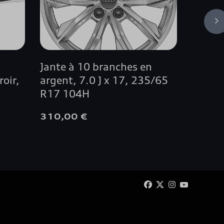
i
Jante à 10 branches en
Fleet 
roir,
argent, 7.0 J x 17, 235/65
SUV
R17 104H
310,00 €
250,01