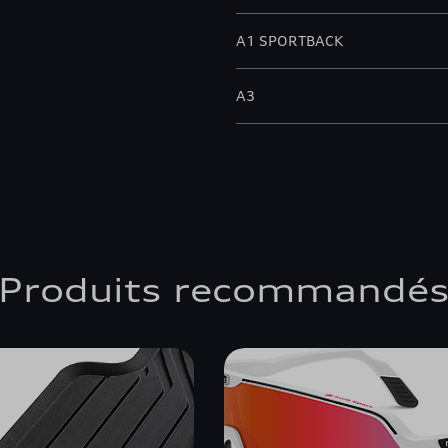
A1 SPORTBACK
A3
A3 ALLSTREET
A3 BERLINE
A3 CABRIOLET
Produits recommandé
A3 SPORTBACK
A4 ALLROAD QUATTRO
A4 AVANT