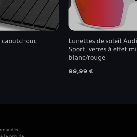
A4 BERLINE
A5 AVANT
n caoutchouc
Lunettes de soleil Aud
A5 BERLINE
Sport, verres à effet mi
blanc/rouge
A5 CABRIOLET
€
99,99 €
A5 COUPÉ
A5 SPORTBACK
A6 ALLROAD QUATTRO
A6 AVANT
commandés
e le prix de